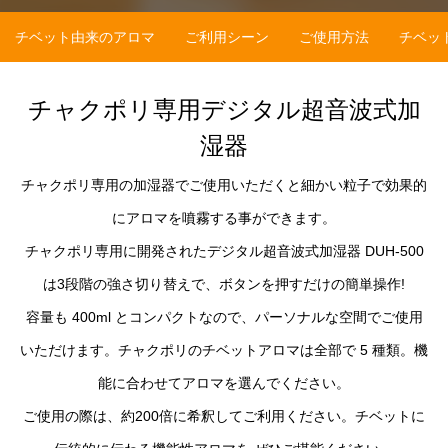
チベット由来のアロマ
ご利用シーン
ご使用方法
チベッ
チャクポリ専用デジタル超音波式加
湿器
チャクポリ専用の加湿器でご使用いただくと細かい粒子で効果的
にアロマを噴霧する事ができます。
チャクポリ専用に開発されたデジタル超音波式加湿器 DUH-500
は3段階の強さ切り替えで、ボタンを押すだけの簡単操作!
容量も 400ml とコンパクトなので、パーソナルな空間でご使用
いただけます。チャクポリのチベットアロマは全部で 5 種類。機
能に合わせてアロマを選んでください。
ご使用の際は、約200倍に希釈してご利用ください。チベットに